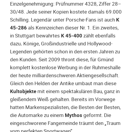
Einzelgenehmigung: Prüfnummer 4328, Ziffer 28–
30/48. Jede seiner Kopien kostete damals 69.000
Schilling. Legendär unter Porsche-Fans ist auch
K
45-286
als Kennzeichen dieser Nr. 1. Ein zweites,
in Stuttgart bewahrtes
K 45-400
zählt ebenfalls
dazu
.
Könige, Großindustrielle und Hollywood-
Legenden gehörten schon in den ersten Jahren zu
den Kunden. Seit 2009 thront diese, für Gmünd
komplett kostenlose Werbung in der Ruhmeshalle
der heute milliardenschweren Aktiengesellschaft.
Gleich den Helden der Antike umbaut man diese
Kultobjekte
mit einem spektakulären Bau, ganz in
gleißendem Weiß gehalten. Bereits im Vorwege
hatten Markenspezialisten, die Besten der Besten,
die Automarke zu einem
Mythos
geformt. Die
eingeschworene Fangemeinde träumt den „Traum
vom perfekten Sportwagen“.