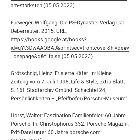
am-starksten
(05.05.2023).
Fürweger, Wolfgang: Die PS-Dynastie. Verlag Carl
Ueberreuter: 2015. URL:
h
ttps://books.google.at/books?
id=qYt3DwAAQBAJ&printsec=frontcover&hl=de#v
=onepage&q&f=false
(05.05.2023).
Grötschnig, Heinz: Frisierte Käfer. In: Kleine
Zeitung vom 7. Juli 1998, Life & Style, extra Blatt,
S. 16f. Stadtarchiv Gmünd: Schachtel 24,
Persönlichkeiten – „Pfeifhofer/Porsche-Museum“.
Horst, Walter: Faszination Familienfeier: 60 Jahre
Porsche. In: Christophorus 332. Porsche Magazin.
Pdf-Datei unter 60 Jahre porsche.com