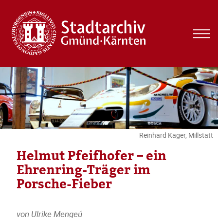
MEN
UND
WIDG
Reinhard Kager, Millstatt
Helmut Pfeifhofer – ein
Ehrenring-Träger im
Porsche-Fieber
von Ulrike Mengeú