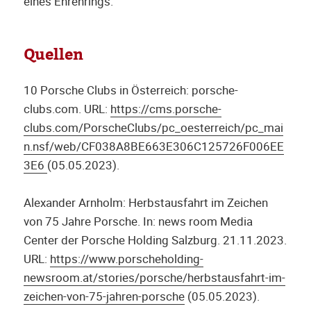
eines Ehrenrings.
Quellen
10 Porsche Clubs in Österreich: porsche-
clubs.com. URL:
https://cms.porsche-
clubs.com/PorscheClubs/pc_oesterreich/pc_mai
n.nsf/web/CF038A8BE663E306C125726F006EE
3E6
(05.05.2023).
Alexander Arnholm: Herbstausfahrt im Zeichen
von 75 Jahre Porsche. In: news room Media
Center der Porsche Holding Salzburg. 21.11.2023.
URL:
htt
ps://www.porscheholding-
newsroom.at/stories/porsche/herbstausfahrt-im-
zeichen-von-75-jahren-porsche
(05.05.2023).