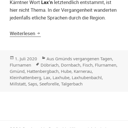
Kärntner Wort
Lax’n
letztendlich entstammt, ist
hier nicht Thema. In der Vergangenheit wanderten
jedenfalls etliche Sprachen durch die Region.
Lax-Hube: Über den Namen LAX und die Laic
Weiterlesen
Veröffentlicht
Kategorien
1. Juli 2020
Aus Gmünds vergangenen Tagen
,
am
Stichwörter
Flurnamen
Döbriach
,
Dornbach
,
Fisch
,
Flurnamen
,
Gmünd
,
Hattenbergbach
,
Hube
,
Karnerau
,
Kleinhattenberg
,
Lax
,
Laxhube
,
Laxhubenbachl
,
Millstatt
,
Saps
,
Seeforelle
,
Talgerbach