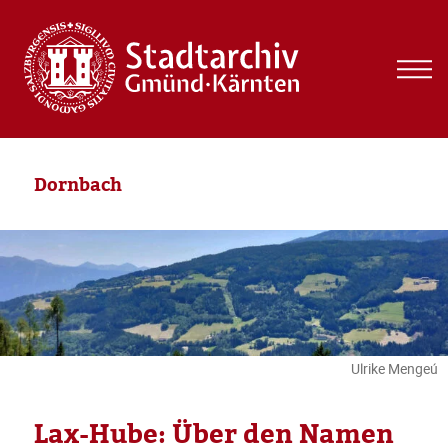
MEN
UND
WIDG
Dornbach
Ulrike Mengeú
Lax-Hube: Über den Namen