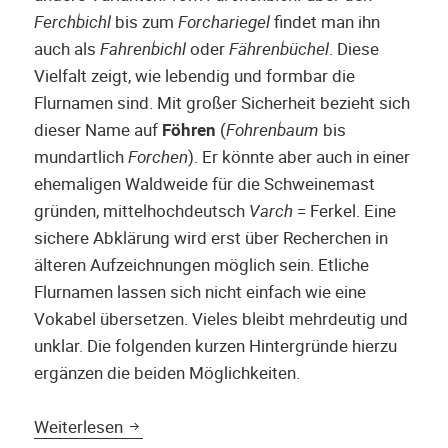
Ferchbichl
bis zum
Forchariegel
findet man ihn
auch als
Fahrenbichl
oder
Fährenbüchel
. Diese
Vielfalt zeigt, wie lebendig und formbar die
Flurnamen sind. Mit großer Sicherheit bezieht sich
dieser Name auf
Föhren
(
Fohrenbaum
bis
mundartlich
Forchen
). Er könnte aber auch in einer
ehemaligen Waldweide für die Schweinemast
gründen, mittelhochdeutsch
Varch
= Ferkel. Eine
sichere Abklärung wird erst über Recherchen in
älteren Aufzeichnungen möglich sein. Etliche
Flurnamen lassen sich nicht einfach wie eine
Vokabel übersetzen. Vieles bleibt mehrdeutig und
unklar. Die folgenden kurzen Hintergründe hierzu
ergänzen die beiden Möglichkeiten.
Vom Hueb’nbauer über’n Månås auf’n Forc
Weiterlesen