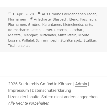
Veröffentlicht
Kategorien
1. April 2020
Aus Gmünds vergangenen Tagen
,
am
Stichwörter
Flurnamen
Arlscharte
,
Blasbach
,
Elend
,
Faschaun
,
Flurnamen
,
Gmünd
,
Karantanen
,
Kleinelendscharte
,
Kolmscharte
,
Latein
,
Lieser
,
Liesertal
,
Luschari
,
Maltatal
,
Mangart
,
Mittelalter
,
Mittellatein
,
Monte
Lussari
,
Pöllatal
,
Schrimmbach
,
Stuhlkarspitz
,
Stultkar
,
Tischlerspitze
2026 Stadtarchiv Gmünd in Kärnten |
Admin
|
Impressum
|
Datenschutzerklärung
Lizenz der Inhalte: Sofern nicht anders angegeben
Alle Rechte vorbehalten
.