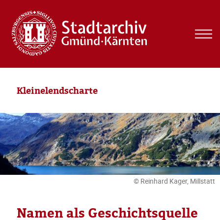
MEN
UND
WIDG
Kleinelendscharte
© Reinhard Kager, Millstatt
Namen als Geschichtsquelle