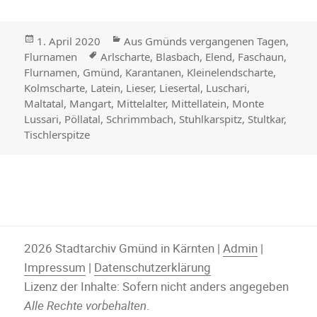
Veröffentlicht
Kategorien
1. April 2020
Aus Gmünds vergangenen Tagen
,
am
Stichwörter
Flurnamen
Arlscharte
,
Blasbach
,
Elend
,
Faschaun
,
Flurnamen
,
Gmünd
,
Karantanen
,
Kleinelendscharte
,
Kolmscharte
,
Latein
,
Lieser
,
Liesertal
,
Luschari
,
Maltatal
,
Mangart
,
Mittelalter
,
Mittellatein
,
Monte
Lussari
,
Pöllatal
,
Schrimmbach
,
Stuhlkarspitz
,
Stultkar
,
Tischlerspitze
2026 Stadtarchiv Gmünd in Kärnten |
Admin
|
Impressum
|
Datenschutzerklärung
Lizenz der Inhalte: Sofern nicht anders angegeben
Alle Rechte vorbehalten
.