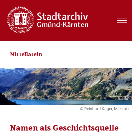
MEN
UND
WIDG
Mittellatein
© Reinhard Kager, Millstatt
Namen als Geschichtsquelle