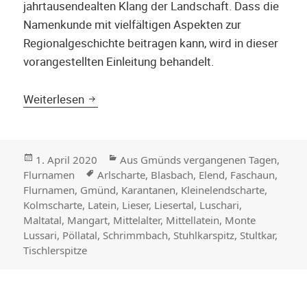
jahrtausendealten Klang der Landschaft. Dass die
Namenkunde mit vielfältigen Aspekten zur
Regionalgeschichte beitragen kann, wird in dieser
vorangestellten Einleitung behandelt.
Namen als Geschichtsquelle – Ein Archiv i
Weiterlesen
Veröffentlicht
Kategorien
1. April 2020
Aus Gmünds vergangenen Tagen
,
am
Stichwörter
Flurnamen
Arlscharte
,
Blasbach
,
Elend
,
Faschaun
,
Flurnamen
,
Gmünd
,
Karantanen
,
Kleinelendscharte
,
Kolmscharte
,
Latein
,
Lieser
,
Liesertal
,
Luschari
,
Maltatal
,
Mangart
,
Mittelalter
,
Mittellatein
,
Monte
Lussari
,
Pöllatal
,
Schrimmbach
,
Stuhlkarspitz
,
Stultkar
,
Tischlerspitze