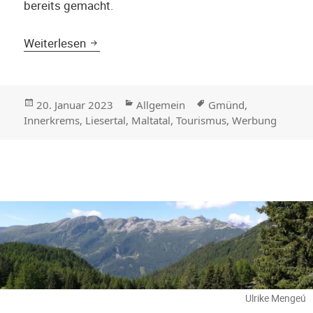
bereits gemacht.
Tourismuswerbung aus den 1930er Jahre
Weiterlesen
Veröffentlicht
Kategorien
Stichwörter
20. Januar 2023
Allgemein
Gmünd
,
am
Innerkrems
,
Liesertal
,
Maltatal
,
Tourismus
,
Werbung
Ulrike Mengeú