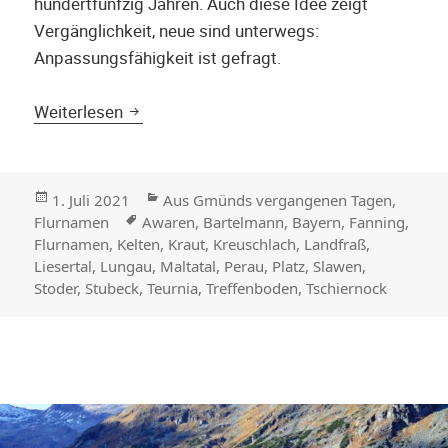
hundertfünfzig Jahren. Auch diese Idee zeigt
Vergänglichkeit, neue sind unterwegs:
Anpassungsfähigkeit ist gefragt.
Treffen – Kreuschlach – Perau – Platz: Ac
Weiterlesen
Veröffentlicht
Kategorien
1. Juli 2021
Aus Gmünds vergangenen Tagen
,
am
Stichwörter
Flurnamen
Awaren
,
Bartelmann
,
Bayern
,
Fanning
,
Flurnamen
,
Kelten
,
Kraut
,
Kreuschlach
,
Landfraß
,
Liesertal
,
Lungau
,
Maltatal
,
Perau
,
Platz
,
Slawen
,
Stoder
,
Stubeck
,
Teurnia
,
Treffenboden
,
Tschiernock