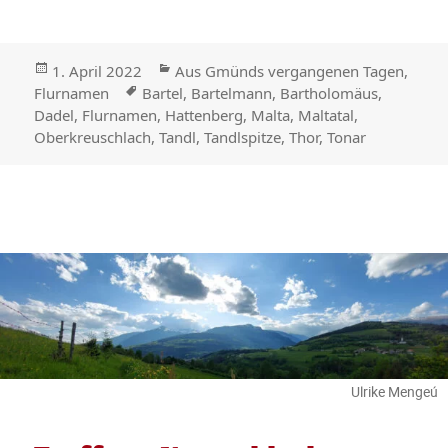
Veröffentlicht
Kategorien
1. April 2022
Aus Gmünds vergangenen Tagen
,
am
Stichwörter
Flurnamen
Bartel
,
Bartelmann
,
Bartholomäus
,
Dadel
,
Flurnamen
,
Hattenberg
,
Malta
,
Maltatal
,
Oberkreuschlach
,
Tandl
,
Tandlspitze
,
Thor
,
Tonar
Ulrike Mengeú