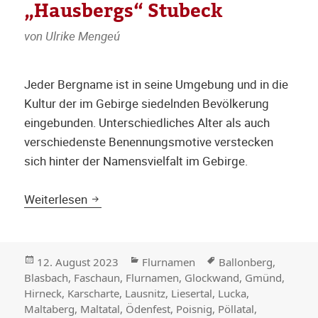
„Hausbergs“ Stubeck
von Ulrike Mengeú
Jeder Bergname ist in seine Umgebung und in die
Kultur der im Gebirge siedelnden Bevölkerung
eingebunden. Unterschiedliches Alter als auch
verschiedenste Benennungsmotive verstecken
sich hinter der Namensvielfalt im Gebirge.
Zum Namen des Gmünder „Hausbergs“ St
Weiterlesen
Veröffentlicht
Kategorien
Stichwörter
12. August 2023
Flurnamen
Ballonberg
,
am
Blasbach
,
Faschaun
,
Flurnamen
,
Glockwand
,
Gmünd
,
Hirneck
,
Karscharte
,
Lausnitz
,
Liesertal
,
Lucka
,
Maltaberg
,
Maltatal
,
Ödenfest
,
Poisnig
,
Pöllatal
,