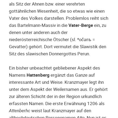
als Sitz der Ahnen bzw. einer verehrten
gottähnlichen Wesenheit, die so etwas wie einen
Vater des Volkes darstellen. Problemlos reiht sich
das Bartelmann-Massiv in die
Vater-Berge
ein, zu
denen unter anderen auch der
niederösterreichische Ötscher (sl. *
očanъ
=
Gevatter) gehört. Dort vermutet die Slawistik den
Sitz des slawischen Donnergottes Perun.
Ein bisher unbeachtet gebliebener Aspekt des
Namens
Hattenberg
ergänzt das Ganze auf
interessante Art und Weise. Kranzmayer legt ihn
unter dem Aspekt der Weilernamen aus. Er gehört
zur älteren Schicht der in der Region urkundlich
erfassten Namen. Die erste Erwähnung 1206 als
Attenberhc
weist laut Kranzmayer auf den
althochdeutschen Personenamen
Atto
. Nun ist es