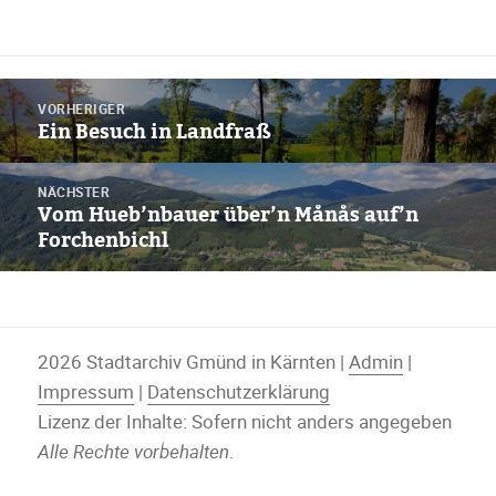
Beitragsnavigation
VORHERIGER
Ein Besuch in Landfraß
Vorheriger
Beitrag:
NÄCHSTER
Vom Hueb’nbauer über’n Månås auf’n
Nächster
Forchenbichl
Beitrag:
2026 Stadtarchiv Gmünd in Kärnten |
Admin
|
Impressum
|
Datenschutzerklärung
Lizenz der Inhalte: Sofern nicht anders angegeben
Alle Rechte vorbehalten
.