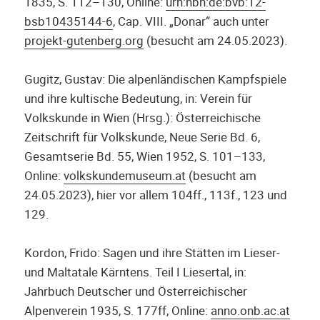
1835, S. 112–130, Online:
ur
n:nbn:de:bvb:12-
bsb10435144-6
, Cap. VIII. „Donar“ auch unter
projekt-gutenberg.org
(besucht am 24.05.2023).
Gugitz, Gustav: Die alpenländischen Kampfspiele
und ihre kultische Bedeutung, in: Verein für
Volkskunde in Wien (Hrsg.): Österreichische
Zeitschrift für Volkskunde, Neue Serie Bd. 6,
Gesamtserie Bd. 55, Wien 1952, S. 101–133,
Online:
volkskundemuseum.at
(besucht am
24.05.2023), hier vor allem 104ff., 113f., 123 und
129.
Kordon, Frido: Sagen und ihre Stätten im Lieser-
und Maltatale Kärntens. Teil I Liesertal, in:
Jahrbuch Deutscher und Österreichischer
Alpenverein 1935, S. 177ff, Online:
anno.onb.ac.at