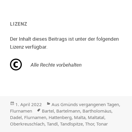
LIZENZ
Der Inhalt dieses Beitrags ist unter der folgenden
Lizenz verfügbar.
Alle Rechte vorbehalten
Veröffentlicht
Kategorien
1. April 2022
Aus Gmünds vergangenen Tagen
,
am
Stichwörter
Flurnamen
Bartel
,
Bartelmann
,
Bartholomäus
,
Dadel
,
Flurnamen
,
Hattenberg
,
Malta
,
Maltatal
,
Oberkreuschlach
,
Tandl
,
Tandlspitze
,
Thor
,
Tonar