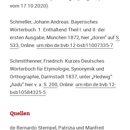
vom 17.10.2020).
Schmeller, Johann Andreas: Bayerisches
Wörterbuch. 1: Enthaltend Theil I. und II. der
ersten Ausgabe, München 1872, hier „doren“ auf
S.
533
, Online:
urn:nbn:de:bvb:12-bsb11007335-7
.
Schmitthenner, Friedrich: Kurzes Deutsches
Wörterbuch für Etymologie, Synonymik und
Orthographie, Darmstadt 1837, unter „Hedwig“:
„
hadu
“ hier v. a.
S. 200
, Online:
urn:nbn:de:bvb:12-
bsb10584325-5
.
Quellen
de Bernardo Stempel, Patrizia und Manfred